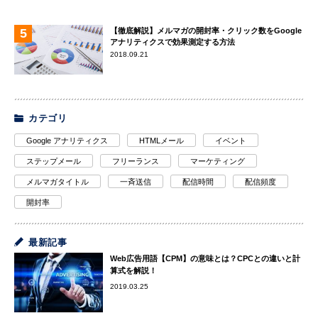
【徹底解説】メルマガの開封率・クリック数をGoogle
アナリティクスで効果測定する方法
2018.09.21
カテゴリ
Google アナリティクス
HTMLメール
イベント
ステップメール
フリーランス
マーケティング
メルマガタイトル
一斉送信
配信時間
配信頻度
開封率
最新記事
Web広告用語【CPM】の意味とは？CPCとの違いと計
算式を解説！
2019.03.25