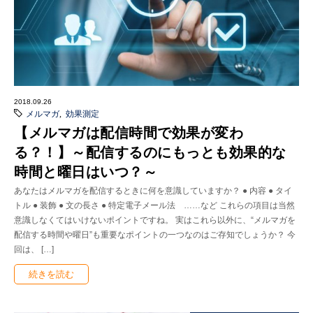
2018.09.26
メルマガ
,
効果測定
【メルマガは配信時間で効果が変わ
る？！】～配信するのにもっとも効果的な
時間と曜日はいつ？～
あなたはメルマガを配信するときに何を意識していますか？ ● 内容 ● タイ
トル ● 装飾 ● 文の長さ ● 特定電子メール法 ……など これらの項目は当然
意識しなくてはいけないポイントですね。 実はこれら以外に、“メルマガを
配信する時間や曜日”も重要なポイントの一つなのはご存知でしょうか？ 今
回は、 […]
続きを読む