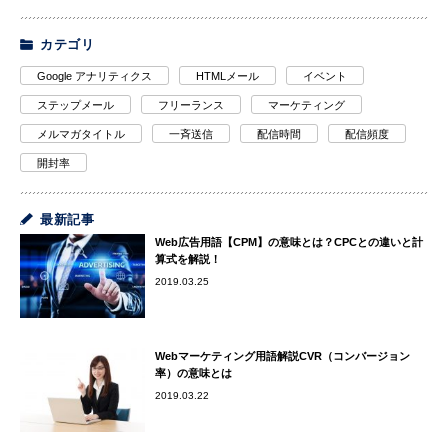
カテゴリ
Google アナリティクス
HTMLメール
イベント
ステップメール
フリーランス
マーケティング
メルマガタイトル
一斉送信
配信時間
配信頻度
開封率
最新記事
Web広告用語【CPM】の意味とは？CPCとの違いと計
算式を解説！
2019.03.25
Webマーケティング用語解説CVR（コンバージョン
率）の意味とは
2019.03.22