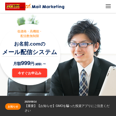
低価格・高機能・
配信数無制限
お名前.comの
メール配信システム
999
月額
円
～
（総額）
今すぐお申込み
2025/08/14
【重要】【お知らせ】GMOを騙った投資アプリにご注意くだ
お知らせ
さい