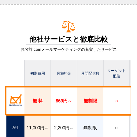
他社サービスと徹底比較
お名前.com
メールマーケティング
の充実したサービス
ターゲット
初期費用
月額料金
月間配信数
配信
無 料
869円～
無制限
○
11,000
2,200
無制限
○
A社
円～
円～