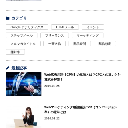
カテゴリ
Google アナリティクス
HTMLメール
イベント
ステップメール
フリーランス
マーケティング
メルマガタイトル
一斉送信
配信時間
配信頻度
開封率
最新記事
Web広告用語【CPM】の意味とは？CPCとの違いと計
算式を解説！
2019.03.25
Webマーケティング用語解説CVR（コンバージョン
率）の意味とは
2019.03.22